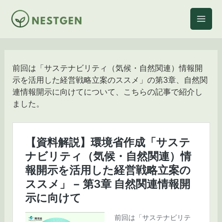
内
容
を
ス
キ
ッ
前回は「サステナビリティ（気候・自然関連）情報開
プ
⽰を活⽤した経営戦略⽴案のススメ」の第3章、自然関
連情報開示に向けてについて、こちらの記事で紹介し
ました。