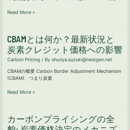
ラ
ー
イ
ト・
Read More »
シ
ス
ン
タ
グ
ン
活
CBAMとは何か？最新状況と
CBAM
ダ
用
と
ー
炭素クレジット価格への影響
ガ
は
ド
イ
何
の
Carbon Pricing
/ By
shunya.suzuki@nestgen.net
ド：
か？
最
定
CBAMの概要 Carbon Border Adjustment Mechanism
最
終
義
(CBAM)、つまり炭素
新
フ
と
状
ィ
理
Read More »
況
ー
論
と
ド
編
炭
バ
素
ッ
カーボンプライシングの全
カ
ク
ク・
ー
貌: 炭素価格決定のメカニズ
レ
サ