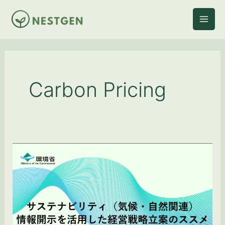
内
容
を
ス
キ
ッ
プ
Carbon Pricing
【資
料
解
説】
環
境
省