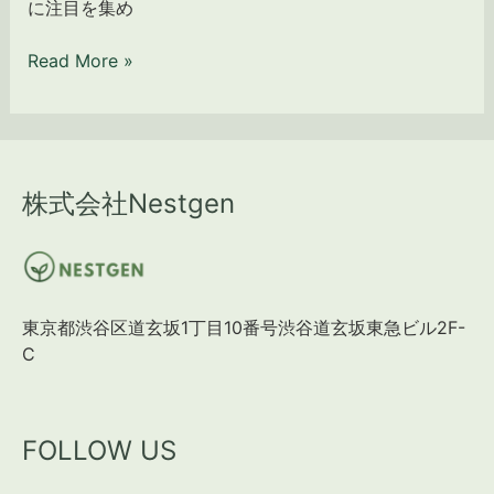
に注目を集め
シ
カ
ン
ニ
Read More »
グ
ズ
の
ム
世
と
界
グ
的
ロ
動
ー
株式会社Nestgen
向
バ
と
ル
企
な
業
影
東京都渋谷区道玄坂1丁目10番号渋谷道玄坂東急ビル2F-
へ
響
C
の
解
影
析
響
FOLLOW US