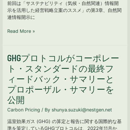
前回は「サステナビリティ（気候・自然関連）情報開
の
⽰を活⽤した経営戦略⽴案のススメ」の第3章、自然関
ス
連情報開示に
ス
メ」
Read More »
−
別
添
イ
GHGプロトコルがコーポレー
GHG
ン
プ
ト・スタンダードの最終フ
タ
ロ
ー
ィードバック・サマリーと
ト
ナ
コ
プロポーザル・サマリーを
ル
ル
カ
公開
が
ー
コ
ボ
Carbon Pricing
/ By
shunya.suzuki@nestgen.net
ー
ン
ポ
温室効果ガス (GHG) の算定と報告に関する国際的な基
プ
レ
準を策定しているGHGプロトコルは、2022年11月か