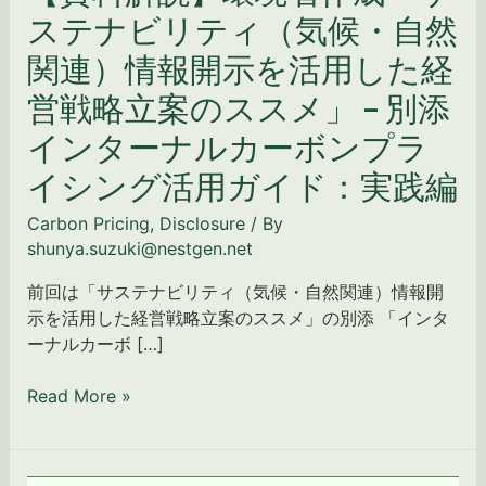
開
ステナビリティ（気候・自然
⽰
を
関連）情報開⽰を活⽤した経
活
営戦略⽴案のススメ」 − 別添
⽤
し
インターナルカーボンプラ
た
イシング活用ガイド：実践編
経
営
Carbon Pricing
,
Disclosure
/ By
戦
shunya.suzuki@nestgen.net
略
⽴
前回は「サステナビリティ（気候・自然関連）情報開
案
⽰を活⽤した経営戦略⽴案のススメ」の別添 「インタ
の
ーナルカーボ […]
ス
ス
Read More »
メ」
−
別