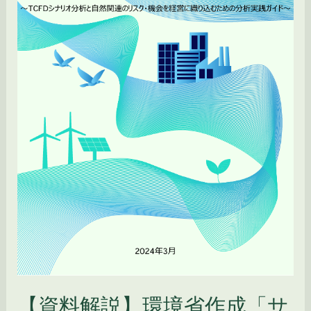
作
成
「サ
ス
テ
ナ
ビ
リ
テ
ィ
（気
候・
自
然
関
連）
情
報
【資料解説】環境省作成「サ