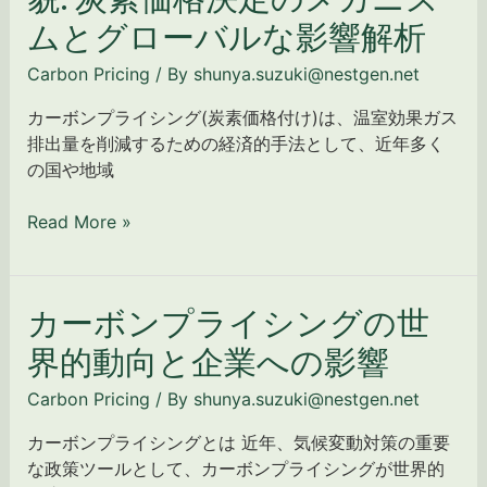
ボ
ジ
マ
ムとグローバルな影響解析
ン
ッ
リ
プ
ト
ー
Carbon Pricing
/ By
shunya.suzuki@nestgen.net
ラ
価
と
イ
カーボンプライシング(炭素価格付け)は、温室効果ガス
格
プ
シ
排出量を削減するための経済的手法として、近年多く
へ
ロ
ン
の国や地域
の
ポ
グ
影
ー
の
Read More »
響
ザ
全
ル・
貌:
サ
炭
マ
カーボンプライシングの世
カ
素
リ
ー
価
界的動向と企業への影響
ー
ボ
格
を
ン
決
Carbon Pricing
/ By
shunya.suzuki@nestgen.net
公
プ
定
開
カーボンプライシングとは 近年、気候変動対策の重要
ラ
の
な政策ツールとして、カーボンプライシングが世界的
イ
メ