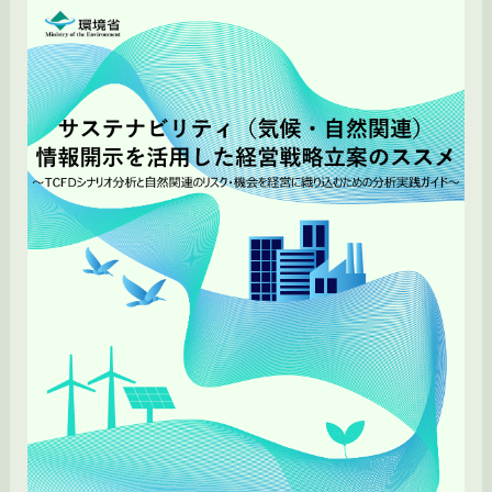
【資
添
料
イ
解
ン
説】
タ
環
ー
境
ナ
省
ル
作
カ
成
ー
「サ
ボ
ス
ン
テ
プ
ナ
ラ
ビ
イ
リ
シ
テ
ン
ィ
グ
（気
活
候・
用