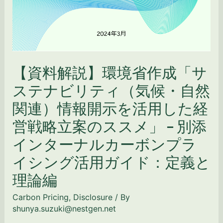
自
ガ
然
イ
関
ド：
連）
実
情
践
報
編
【資料解説】環境省作成「サ
開
ステナビリティ（気候・自然
⽰
を
関連）情報開⽰を活⽤した経
活
営戦略⽴案のススメ」 − 別添
⽤
し
インターナルカーボンプラ
た
イシング活用ガイド：定義と
経
営
理論編
戦
略
Carbon Pricing
,
Disclosure
/ By
⽴
shunya.suzuki@nestgen.net
案