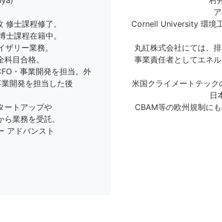
ya)
村井
ア
 修士課程修了。
Cornell Univers
博士課程在籍中。
イザリー業務。
丸紅株式会社にては、排出
全科目合格。
事業責任者としてエネル
CFO・事業開発を担当。外
にて事業開発を担当した後
米国クライメートテック
。
日
タートアップや
CBAM等の欧州規制に
から業務を受託。
ー アドバンスト