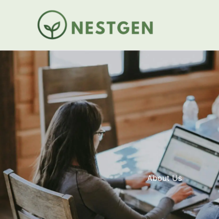
内
容
を
ス
キ
ッ
プ
About Us