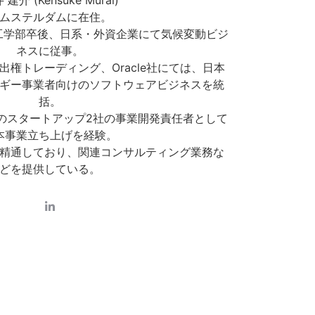
 建介 (Kensuke Murai)
ムステルダムに在住。
ity 環境工学部卒後、日系・外資企業にて気候変動ビジ
ネスに従事。
権トレーディング、Oracle社にては、日本
ギー事業者向けのソフトウェアビジネスを統
括。
のスタートアップ2社の事業開発責任者として
本事業立ち上げを経験。
も精通しており、関連コンサルティング業務な
どを提供している。
L
i
n
k
e
d
i
n
-
i
n