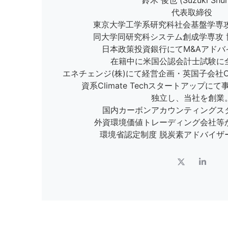
鈴木 俊也 (Suzuki Shun
代表取締役
東京大学工学系研究科社会基盤学専攻
同大学同研究科システム創成学専攻 
日本政策投資銀行にてM&Aアドバ
在籍中に米国公認会計士試験に
エネチェンジ(株)にて経営企画・英国子会社
資系Climate Techスタートアップ
独立し、当社を創業
国内カーボンアカウンティングス
外資環境価値トレーディング会社等
環境省認定制度 脱炭素アドバイザ
X
L
-
i
t
n
w
k
i
e
t
d
t
i
e
n
r
-