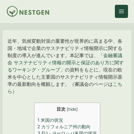
内
容
を
ス
キ
ッ
近年、気候変動対策の重要性が世界的に高まる中、各
プ
国・地域で企業のサステナビリティ情報開示に関する
制度の導入が進んでいます。本記事では、「
金融審議
会 サステナビリティ情報の開示と保証のあり方に関す
るワーキング・グループ
」の資料をもとに、現在の欧
米を中心とした主要国のサステナビリティ情報開示基
準の最新動向を概観します。（審議会のページは
こち
ら
）
目次
[
hide
]
1
米国の状況
2
カリフォルニア州の動向
3
EU・ヨーロッパ各国の状況