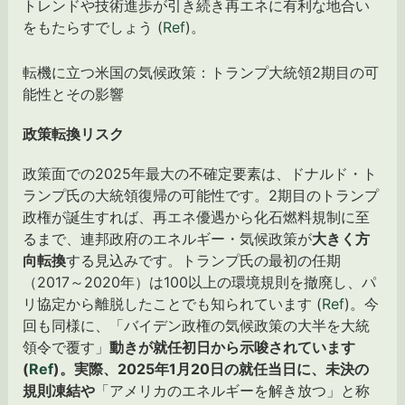
トレンドや技術進歩が引き続き再エネに有利な地合い
をもたらすでしょう (
Ref
)。
転機に立つ米国の気候政策：トランプ大統領2期目の可
能性とその影響
政策転換リスク
政策面での2025年最大の不確定要素は、ドナルド・ト
ランプ氏の大統領復帰の可能性です。2期目のトランプ
政権が誕生すれば、再エネ優遇から化石燃料規制に至
るまで、連邦政府のエネルギー・気候政策が
大きく方
向転換
する見込みです。トランプ氏の最初の任期
（2017～2020年）は100以上の環境規則を撤廃し、パ
リ協定から離脱したことでも知られています (
Ref
)。今
回も同様に、「バイデン政権の気候政策の大半を大統
領令で覆す」
動きが就任初日から示唆されています
(
Ref
)。実際、2025年1月20日の就任当日に、未決の
規則凍結や
「アメリカのエネルギーを解き放つ」と称