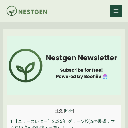
内
容
を
ス
キ
ッ
プ
目次
[
hide
]
1
【ニュースレター】2025年 グリーン投資の展望：マ
クロ経済への影響と政策シナリオ