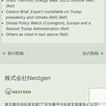
Grant Thornton,
Energy M&A: 2025 Outlook
(
Ref
)
(
Ref
)
Carbon Brief,
Expert roundtable on Trump
presidency and climate
(
Ref
) (
Ref
)
Global Policy Watch (Covington),
Europe and a
Second Trump Administration
(
Ref
)
Others as cited in text above (
Ref
).
←
前の投稿
次の投稿
→
株式会社Nestgen
東京都渋谷区道玄坂1丁目10番号渋谷道玄坂東急ビル2F-