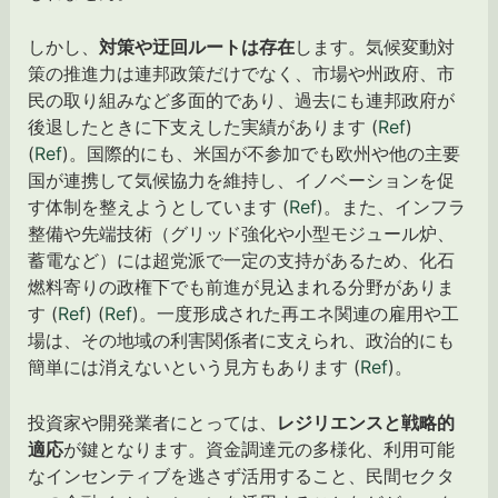
しかし、
対策や迂回ルートは存在
します。気候変動対
策の推進力は連邦政策だけでなく、市場や州政府、市
民の取り組みなど多面的であり、過去にも連邦政府が
後退したときに下支えした実績があります (
Ref
)
(
Ref
)。国際的にも、米国が不参加でも欧州や他の主要
国が連携して気候協力を維持し、イノベーションを促
す体制を整えようとしています (
Ref
)。また、インフラ
整備や先端技術（グリッド強化や小型モジュール炉、
蓄電など）には超党派で一定の支持があるため、化石
燃料寄りの政権下でも前進が見込まれる分野がありま
す (
Ref
) (
Ref
)。一度形成された再エネ関連の雇用や工
場は、その地域の利害関係者に支えられ、政治的にも
簡単には消えないという見方もあります (
Ref
)。
投資家や開発業者にとっては、
レジリエンスと戦略的
適応
が鍵となります。資金調達元の多様化、利用可能
なインセンティブを逃さず活用すること、民間セクタ