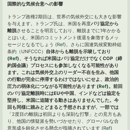
国際的な気候合意への影響
トランプ政権2期目は、世界の気候外交にも大きな影響
を与えます。トランプ氏は、米国を再度
パリ協定から
離脱
させることを明言しており、離脱までに1年かかる
とはいえ、米国のコミットメント後退を象徴するメッ
セージとなるでしょう (
Ref
)。さらに国連気候変動枠組
条約（UNFCCC）
自体からも離脱を示唆しており
(
Ref
)、そうなれば米国はパリ協定だけでなくCOP（締
約国会議）プロセスにも参加しなくなる可能性があり
ます。これは気候外交上のリーダー不在を生み、他国
の行動が完全に停滞するわけではないにせよ、政治的
圧力の弱体化につながる可能性があります (
Ref
)。前回
のパリ協定離脱時にはEUや中国、インドなどは協定を
堅持し、米国に追随する動きはありませんでした。今
回も同様に踏みとどまると予想されますが、一部では
「2度目の離脱は初回よりも深刻な打撃」との見方もあ
り、他国の懐疑派を勢いづかせたり、グローバルな合
意形成を鈍化させる懸念が指摘されています (
Ref
)