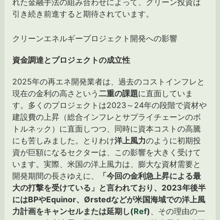
れた金融手法の組み合わせによって、グリーン投資は
引き続き前進すると期待されています。
クリーンエネルギープロジェクト開発への影響
資金調達とプロジェクトの成立性
2025年の再エネ開発業者は、過去のコストインフレと
現在の金利の高さという
二重の課題
に直面していま
す。多くのプロジェクトは2023～24年の段階で資材や
建設費の上昇（総合インフレとサプライチェーンのボ
トルネック）に直面しつつ、同時に資本コストの高騰
にも苦しみました。とりわけ
洋上風力
のように初期投
資が巨額になるセクターは、この影響を大きく受けて
います。実際、米国の洋上風力は、膨大な資材需要と
開発期間の長さゆえに、
「今回の金利急上昇による最
大の打撃を受けている」と言われており、2023年後半
にはBPやEquinor、Ørstedなどが米国海域での洋上風
力計画をキャンセルまたは延期し(
Ref
)
、その理由の一