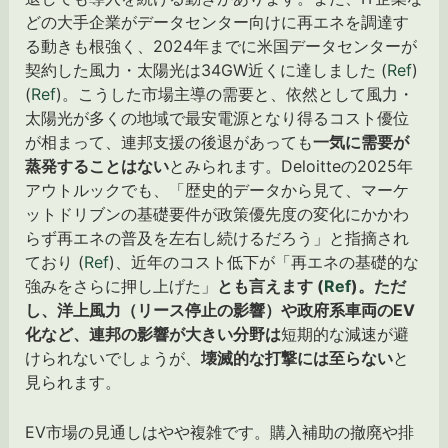
どの大手企業がデータセンター向けに再エネを調達す
る動きも根強く、2024年までに米国データセンターが
契約した風力・太陽光は34GW近くに達しました (
Ref
)
(
Ref
)。こうした市場主導の需要と、依然として風力・
太陽光が多くの地域で最安電源となり得るコスト優位
が相まって、連邦支援の後退があっても
一気に需要が
蒸発することはない
とみられます。Deloitteの2025年
アウトルックでも、「歴史的データから見て、マーケ
ットドリブンの基礎要件が政策優先度の変化にかかわ
らず再エネの普及を左右し続けるだろう」と指摘され
ており (
Ref
)、近年のコスト低下が「再エネの基礎的な
強みをさらに押し上げた」
とも言えます (
Ref
)。ただ
し、洋上風力（リース停止の影響）や政府系車両のEV
化など、連邦の影響が大きい分野は
短期的な減速が避
けられないでしょうが、
壊滅的な打撃には至らない
と
見られます。
EV市場の見通しはやや複雑です。購入補助の撤廃や排