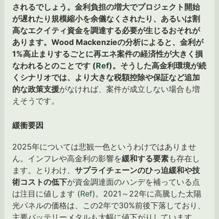
されるでしょう。金利負担の増大でプロジェクト開始
が遅れたり規模縮小を余儀なくされたり、あるいは割
高なエクイティ資金を調達する必要が生じるおそれが
あります。Wood Mackenzieの分析によると、金利が
1%高止まりするごとに再エネ案件の経済性が大きく損
なわれるとのことです (
Ref
)。そうした高金利環境が続
くシナリオでは、より大きな税額控除や保証など追加
的な政策支援
がなければ、案件が成立しない場合も増
えそうです。
緩衝要因
2025年については悲観一色というわけではありませ
ん。インフレや高金利の影響を
緩和する要素
も存在し
ます。とりわけ、
サプライチェーンのひっ迫緩和や技
術コストの低下
が資金調達面のハンデを補っている点
は注目に値します (
Ref
)。2021～22年に高騰した太陽
光パネルの価格は、この2年で30%前後下落しており、
主要バッテリーメタルも大幅に値下がりしています