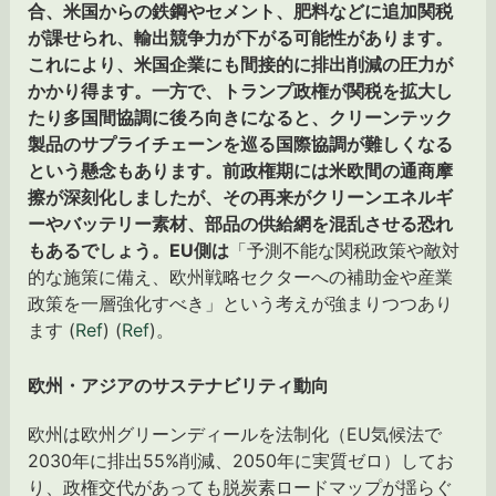
合、米国からの鉄鋼やセメント、肥料などに追加関税
が課せられ、輸出競争力が下がる可能性があります。
これにより、米国企業にも間接的に排出削減の圧力が
かかり得ます。一方で、トランプ政権が関税を拡大し
たり多国間協調に後ろ向きになると、クリーンテック
製品のサプライチェーンを巡る国際協調が難しくなる
という懸念もあります。前政権期には米欧間の通商摩
擦が深刻化しましたが、その再来がクリーンエネルギ
ーやバッテリー素材、部品の供給網を混乱させる恐れ
もあるでしょう。EU側は
「予測不能な関税政策や敵対
的な施策に備え、欧州戦略セクターへの補助金や産業
政策を一層強化すべき」という考えが強まりつつあり
ます (
Ref
) (
Ref
)。
欧州・アジアのサステナビリティ動向
欧州は欧州グリーンディールを法制化（EU気候法で
2030年に排出55%削減、2050年に実質ゼロ）してお
り、政権交代があっても脱炭素ロードマップが揺らぐ