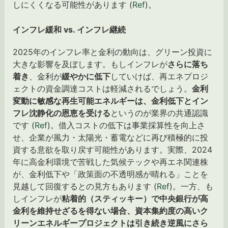
しにくくなる可能性があります (
Ref
)。
インフレ緩和 vs. インフレ継続
2025年のインフレ率と金利の動向は、グリーン投資に
大きな影響を及ぼします。もしインフレが
さらに落ち
着き
、金利が
緩やかに低下
していけば、再エネプロジ
ェクトの資金調達コストは軽減されるでしょう。
金利
変動に敏感な再生可能エネルギーは、金利低下とイン
フレ沈静化の恩恵を受ける
というのが業界の共通認識
です (
Ref
)。借入コストの低下は事業採算性を向上さ
せ、企業が風力・太陽光・蓄電などに再び積極的に投
資する意欲を取り戻す可能性があります。実際、2024
年に高金利環境で苦戦した気候テックや再エネ関連株
が、金利低下や「政策面の不透明感が晴れる」ことを
見越して回復するとの見方もあります (
Ref
)。一方、も
しインフレが
粘着的（スティッキー）で中央銀行が高
金利を維持せざるを得ない場合、資本集約度の高いク
リーンエネルギープロジェクトは引き続き逆風にさら