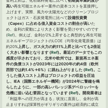
金利上昇は、化石燃料発電に比べて
初期資本集約度が
高い
再生可能エネルギー案件の資本コストを直接押し
上げます。実際、風力や太陽光などのクリーンプロジ
ェクトはガス・石炭発電所に比べて
設備投資費
（Capex）に占める借入資金コストの割合が高い
た
め、金利の変動により大きく影響を受けやすいのです
(
Ref
)。例えば、金利が2%上昇すると典型的な再生可能
エネルギープロジェクトのLCOE（均等化発電原価）は
約20%
上昇し、ガス火力の約11%上昇と比べても2倍近
く大きい影響となります (
Ref
)。最近のデータでもこの
感度が示されており、北米や欧州では、新規再エネ案
件の負債コストが2023年には2020年の約4倍（欧州
西部では約1.4%→6%）に跳ね上がりました (
Ref
)。こ
うした借入コスト上昇はプロジェクトの収益を圧迫
し、IEA（国際エネルギー機関）が2024年に警鐘を鳴
らしたように、一部の高レバレッジ系デベロッパーを
危機に追い込む要因となっています (
Ref
)。開発業者は
「利益率への圧力が高まる」状況に直面し、金利が高
止まりすれば採算性がギリギリの案件は経済的に成立