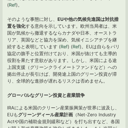
(
Ref
)。
そのような事態に対し、
EUや他の気候先進国は対抗措
置を強化
する意向を示しています。欧州当局者は、米
国が気候から撤退するならカナダや日本、オーストラ
リア、英国などと協力を深め、気候イニシアチブを継
続すると表明しています (
Ref
) (
Ref
)。EUは自らをパリ
協定の旗手と位置付けており、米国が抜けても主導的
役割を果たす意欲があります。しかし、米国による途
上国支援（グリーンクライメートファンドなど）への
拠出停止が長引けば、開発途上国のグリーン投資が滞
り、全球的な進捗が遅れるリスクは否めません。
グローバルなグリーン投資と産業競争
IRAによる米国のクリーン産業振興策が世界に波及し、
EUも
グリーンディール産業計画
（Net-Zero Industry
Actや国の補助金規則緩和など）を打ち出すなど、各国