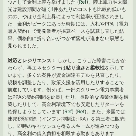
つとして金利上昇を挙げました (
Ref
)。陸上風力や太陽
光は建設期間が短く1件あたりのコストも比較的低いも
のの、やはり金利上昇によって利益率が圧縮されまし
た。金利がピークにあった時期には、入札やPPA（電力
購入契約）で開発業者が採算ベースを試算し直した結
果、価格的に折り合いがつかず落札が進まない事態も
見られました。
対応とレジリエンス：
しかし、こうした障害にもかか
わらず、再エネセクターは
粘り強さと柔軟性
を示して
います。多くの案件が資金調達モデルを見直したり、
規模を調整したり、政策支援を活用したりすることで
前進しています。例えば、一部のクリーン電力事業者
はPPAの契約期間を延長したり、長期的な協業体制を構
築したりして、高金利環境下でも安定したリターンを
確保しようとしています (
Ref
) (
Ref
)。また、米国では
連邦税額控除（インフレ抑制法: IRA）を第三者に販売
し、即時のキャッシュを得るスキームが進みつつあ
り、高金利の借入負担を相殺する動きもあります