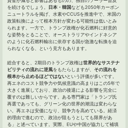
資金が減ると影響はあるものの、独自のソーラー普及
を続けるでしょう。
日本・韓国
なども2050年カーボン
ニュートラルを掲げ、水素やCCUSを推進中で、米国の
政策転換によって根本方針が変わる可能性は低いとみ
られます。一方で、トランプ政権が化石燃料に好意的
な姿勢をとることで、オーストラリアやインドネシア
のように化石燃料輸出に依存する国が急激な転換を迫
られなくなる、という見方もあります。
総合すると、2期目のトランプ政権は
世界的なサステナ
ビリティの流れに逆風
をもたらしますが、
その流れを
根本から止めるほどではない
という評価が多いです。
再エネのコスト競争力や気候意識の高まりはこの5年で
大きく進展しており、政治の後退による影響を完全に
覆すのは難しいからです。ある専門家は「トランプ氏
再選であっても、グリーン化の世界的潮流は変わらな
い。再エネは安価になり、競争力を高めている。経済
的理由で進むので、政治が阻もうとしても限界があ
る」と述べています。実際、EUや中国が協力して補填