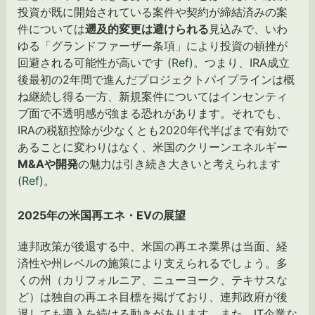
投資が既に開始されている案件や契約が締結済みの案
件については
遡及的変更は避けられる
見込みで、いわ
ゆる「グランドファーザー条項」により投資の頓挫が
回避される可能性が高いです (
Ref
)。つまり、IRA成立
後最初の2年間で進んだプロジェクトパイプラインは概
ね継続し得る一方、新規案件についてはインセンティ
ブ面で不透明感が強まる恐れがあります。それでも、
IRAの税額控除が少なくとも2020年代半ばまで有効で
あることに変わりはなく、米国のクリーンエネルギー
M&Aや開発
の魅力は引き続き大きいと考えられます
(
Ref
)。
2025年の米国再エネ・EVの展望
連邦政策が後退する中、米国の再エネ業界は当面、経
済性や州レベルの施策により支えられるでしょう。多
くの州（カリフォルニア、ニューヨーク、テキサスな
ど）は独自の再エネ目標を掲げており、連邦政府が後
退しても導入を続ける動きがあります。また、IT企業な