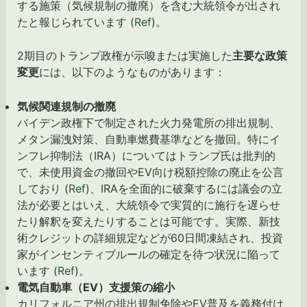
する施策（気候規制の撤廃）を含む大統領令が出され
たと報じられています (
Ref
)。
2期目のトランプ政権が示唆または実施した
主要な政策
変更
には、以下のようなものがあります：
気候関連規制の撤廃
バイデン政権下で制定された火力発電所の排出規制、
メタン漏洩対策、自動車燃費基準などを撤回。特にイ
ンフレ抑制法（IRA）についてはトランプ氏は批判的
で、未使用資金の撤回やEV向け税額控除の廃止を公言
しており (
Ref
)、IRAを全面的に破棄するには議会の立
法が必要とはいえ、大統領令で実質的に施行を遅らせ
たり解釈を変えたりすることは可能です。実際、新技
術クレジットの詳細規定などが60日間凍結され、投資
家がインセンティブルールの確定を待つ状況に陥って
います (
Ref
)。
電気自動車（EV）支援策の縮小
カリフォルニア州の排出規制免除やEV普及を義務付け