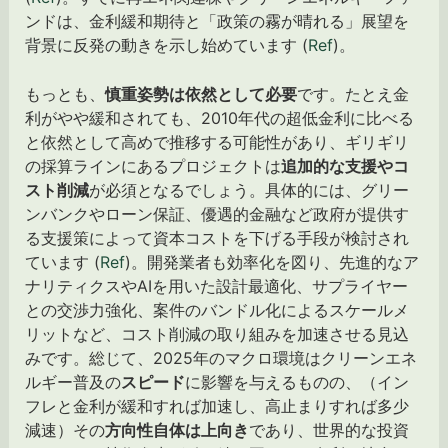
ンドは、金利緩和期待と「政策の霧が晴れる」展望を
背景に反発の動きを示し始めています (
Ref
)。
もっとも、
慎重姿勢は依然として必要
です。たとえ金
利がやや緩和されても、2010年代の超低金利に比べる
と依然として高めで推移する可能性があり、ギリギリ
の採算ラインにあるプロジェクトは
追加的な支援やコ
スト削減
が必須となるでしょう。具体的には、グリー
ンバンクやローン保証、優遇的金融など政府が提供す
る支援策によって資本コストを下げる手段が検討され
ています (
Ref
)。開発業者も効率化を図り、先進的なア
ナリティクスやAIを用いた設計最適化、サプライヤー
との交渉力強化、案件のバンドル化によるスケールメ
リットなど、コスト削減の取り組みを加速させる見込
みです。総じて、2025年のマクロ環境はクリーンエネ
ルギー普及の
スピード
に影響を与えるものの、（イン
フレと金利が緩和すれば加速し、高止まりすれば多少
減速）その
方向性自体は上向き
であり、世界的な投資