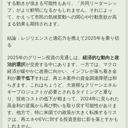
する動きが強まる可能性もあり、「共同リーダーシッ
プ」がより鮮明になるかもしれません。それによっ
て、かえって市民の気候変動への関心や行動意欲が高
まる効果も期待されます。
結論：レジリエンスと適応力を携えて2025年を乗り切
る
2025年のグリーン投資の見通しは、
経済的な動向と政
治的選択
が交差する中にあります。一方では、マクロ
経済が緩やかに改善に向かい、インフレが落ち着き金
利が
若干低下
すれば、再エネ案件の資金調達障壁は和
らぎます。これはちょうど、大規模なクリーンエネル
ギープロジェクトが必要とされるタイミングと重な
り、技術コストの低下が相まって、2024年に見られた
高金利の逆風から再び勢いを取り戻す可能性がありま
す。他方で、特に米国での政策が大きく転換するリス
クは、再エネやEVに対する投資意欲に影を落とすかも
しれません。