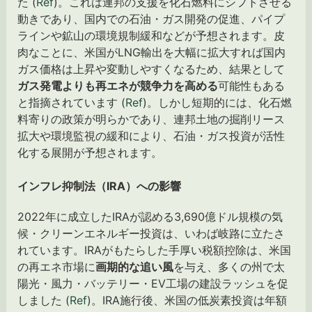
た (
Ref
)。これは連邦の支援を化石燃料にシフトさせる
動きであり、国内での石油・ガス開発の促進、パイプ
ラインや鉱山の環境規制緩和などが予想されます。皮
肉なことに、米国がLNG輸出を大幅に拡大すれば国内
ガス価格は上昇や変動しやすくなるため、結果として
ガス発電よりも再エネが競争力を高める
可能性もある
と指摘されています (
Ref
)。しかし短期的には、化石燃
料寄りの政策が明らかであり、連邦土地の掘削リース
拡大や環境監視の緩和により、石油・ガス投資が活性
化する展開が予想されます。
インフレ抑制法（IRA）への影響
2022年に成立したIRAが認める3,690億ドル規模の気
候・クリーンエネルギー投資は、いわば岐路に立たさ
れています。IRAがもたらした手厚い税額控除は、米国
の再エネ市場に
画期的な追い風
を与え、多くの州で太
陽光・風力・バッテリー・EV工場の建設ラッシュを促
しました (
Ref
)。IRA施行後、米国の低炭素投資は年額