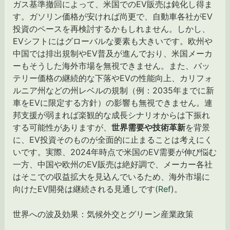
ガス基準撤回によって、米国でのEV販売は鈍化し得ま
す。ガソリン価格が安ければ尚更で、自動車各社がEV
投資のペースを再検討するかもしれません。しかし、
EVシフトにはグローバルな要素も大きいです。欧州や
中国では排出規制やEV普及が進んでおり、米国メーカ
ーもそうした海外市場を無視できません。また、バッ
テリー価格の継続的な下落やEVの性能向上、カリフォ
ルニア州などの州レベルの規制（例：2035年までに新
車をEVに限定する方針）の影響も無視できません。連
邦支援が弱まれば楽観的な成長シナリオからは下振れ
する可能性がありますが、
世界需要や技術革新
を背景
に、EV投資そのものが全面的に止まることは考えにく
いです。実際、2024年時点で米国のEV需要が伸び悩む
一方、中国や欧州のEV販売は絶好調で、メーカー各社
はそこでの収益拡大を見込んでいるため、海外市場に
向けたEV開発は継続される見通しです(
Ref
)。
世界への波及効果：気候外交とグリーン産業政策