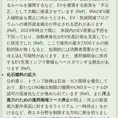
るルールを撤廃するなど、EVを優遇する政策を「不公
正」として大幅に後退させています (
Ref
)。IRAのEV購
入補助金も廃止に向かうとされ、EV・気候関連プログ
ラムへの連邦資金拠出が停止される恐れがあります
(
Ref
)。2023年時点で既に、米国内のEV需要は予想を
下回っており、自動車各社がEV生産計画を見直してい
た状況でした (
Ref
)。ここで連邦の最大7,500ドルの税
額控除が無くなると、短期的には消費者需要がさらに
冷え込む可能性があります。また、連邦補助金に依存
するEV充電インフラ整備もペースダウンする懸念があ
ります (
Ref
)。
化石燃料の拡大
公約通り、トランプ政権は石油・ガス開発を優先して
おり、新たなLNG輸出制限の撤廃やLNGターミナル許
認可の迅速化などが進められています (
Ref
)。また
洋上
風力のための連邦海域リース停止
や陸上・洋上の新規
風力案件承認に対するモラトリアム（一時停止）をか
けるなど、再エネ分野を制限する方向に舵を切りまし