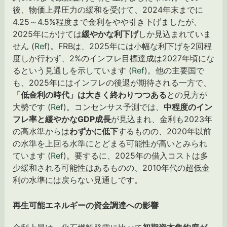
後、物価上昇圧力の緩和を受けて、2024年末までに
4.25～4.5%程度まで金利をやや引き下げましたが、
2025年にかけては
緩やかな利下げ
しか見込まれていま
せん (
Ref
)。FRBは、2025年には小幅な利下げを2回程
度しか行わず、2%のインフレ目標達成は2027年頃にな
るという見通しを示しています (
Ref
)。他の主要国で
も、2025年にはインフレの後退が期待される一方で、
「低金利の時代」は大きく終わりつつある
との見方が
大勢です (
Ref
)。コンセンサス予測では、
中程度のイン
フレ率と緩やかなGDP成長
が見込まれ、金利も2023年
の高水準からは
わずかに低下
するものの、2020年以前
の水準を上回る水準にとどまる可能性が高いとみられ
ています (
Ref
)。要するに、2025年の借入コストは多
少緩和される可能性はあるものの、2010年代の超低金
利の水準には戻らない見通しです。
再生可能エネルギーの資金調達への影響