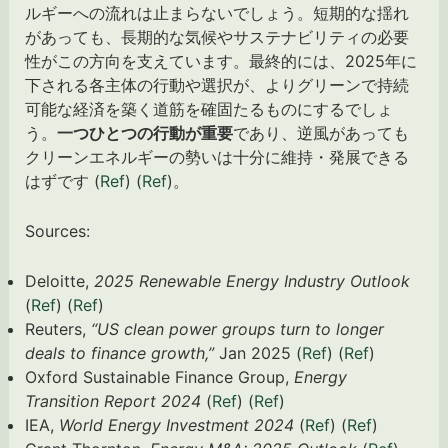
ルギーへの流れは止まらないでしょう。短期的な揺れ
があっても、長期的な気候やサステナビリティの必要
性がこの方向を支えています。最終的には、2025年に
下される各主体の行動や選択が、よりグリーンで持続
可能な経済を築く道筋を確固たるものにするでしょ
う。
一つひとつの行動が重要
であり、逆風があっても
クリーンエネルギーの勢いは十分に維持・発展できる
はずです (
Ref
) (
Ref
)。
Sources:
Deloitte,
2025 Renewable Energy Industry Outlook
(
Ref
) (
Ref
)
Reuters,
“US clean power groups turn to longer
deals to finance growth,”
Jan 2025 (
Ref
) (
Ref
)
Oxford Sustainable Finance Group,
Energy
Transition Report 2024
(
Ref
) (
Ref
)
IEA,
World Energy Investment 2024
(
Ref
) (
Ref
)