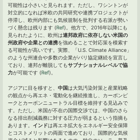
可能性は小さいと見られます。ただし、ワシントンが
対立的になれば米欧の共同研究や連携プロジェクトが
停滞し、欧州内部にも気候規制を批判する右派が勢い
づく懸念は残ります (
Ref
)。他方で、2016年以降にも
見られたように、欧州は
連邦政府に依存しない米国の
州政府や企業との連携
を強めることで対応策を模索す
る可能性が高いです。実際、「U.S. Climate Alliance」
のような州連合や多数の企業がパリ協定継続を宣言し
ており、連邦が離脱しても
サブナショナルレベルで協
力
が可能です (
Ref
)。
アジアに目を移すと、
中国
は大気汚染対策と産業戦略
の観点から再エネ・電動化を継続推進し、カーボンピ
ークとカーボンニュートラル目標を維持する見込みで
す。ただし、米国が不在の国際交渉では、中国のさら
なる排出削減義務に対する圧力が弱まるという指摘も
あります。
インド
は再エネ拡大をエネルギー安全保障
とコストメリットの両面で進めており、国際的な気候