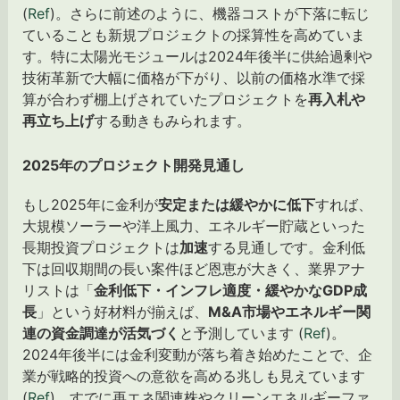
(
Ref
)。さらに前述のように、機器コストが下落に転じ
ていることも新規プロジェクトの採算性を高めていま
す。特に太陽光モジュールは2024年後半に供給過剰や
技術革新で大幅に価格が下がり、以前の価格水準で採
算が合わず棚上げされていたプロジェクトを
再入札や
再立ち上げ
する動きもみられます。
2025年のプロジェクト開発見通し
もし2025年に金利が
安定または緩やかに低下
すれば、
大規模ソーラーや洋上風力、エネルギー貯蔵といった
長期投資プロジェクトは
加速
する見通しです。金利低
下は回収期間の長い案件ほど恩恵が大きく、業界アナ
リストは「
金利低下・インフレ適度・緩やかなGDP成
長
」という好材料が揃えば、
M&A市場やエネルギー関
連の資金調達が活気づく
と予測しています (
Ref
)。
2024年後半には金利変動が落ち着き始めたことで、企
業が戦略的投資への意欲を高める兆しも見えています
(
Ref
)。すでに再エネ関連株やクリーンエネルギーファ