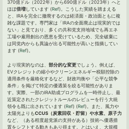
370億ドル（2022年）から690億ドル（2023年）へと
ほぼ
倍増
しています (
Ref
)。こうした実績を踏まえる
と、IRAを完全に撤廃するのは経済面・政治面ともに複
雑な課題です。専門家は「IRAの全面廃止は現実的では
ない」と見ており、多くの共和党支持地域でも再エネ
工場や雇用創出の恩恵を受けているため、完全破棄に
は同党内からも異論が出る可能性が高いと指摘してい
ます (
Ref
)。
より現実的なのは、
部分的な変更
でしょう。例えば、
EVクレジットの縮小やクリーンエネルギー税額控除の
適用条件を厳格化するなど、財政均衡や「公平な競争
条件」を掲げて特定の優遇策を絞る可能性がありま
す。実際、一部のIRA助成プログラムを一時停止し、最
近策定されたクレジットルールのレビューを行う大統
領令も既に出されています (
Ref
) (
Ref
)。また、風力や
太陽光よりも
CCUS（炭素回収・貯留）や水素、原子力
など、（ある程度超党派の支持がある）技術へ優遇措
置をシフトする動きもあり得ます。とはいえ、大規模