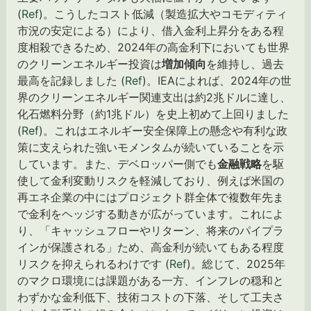
(
Ref
)。こうしたコスト低減（製造拡大やコモディティ
市況の安定による）により、借入金利上昇分をある程
度相殺できるため、2024年の高金利下においても世界
のクリーンエネルギー投資は
増加傾向
を維持し、過去
最高を記録しました (
Ref
)。IEAによれば、2024年の世
界のクリーンエネルギー関連支出は約2兆ドルに達し、
化石燃料分野（約1兆ドル）を史上初めて上回りました
(
Ref
)。これはエネルギー安全保障上の懸念や有利な政
策に支えられた強いモメンタムが続いていることを示
しています。また、デベロッパー側でも
金融戦略
を駆
使して金利変動リスクを軽減しており、例えば米国の
再エネ企業の中にはプロジェクト群全体で複数年先ま
で金利をヘッジする動きが広がっています。これによ
り、「キャッシュフローやリターン、将来のパイプラ
インが保護される」ため、高金利が続いてもある程度
リスクを抑えられるわけです (
Ref
)。総じて、2025年
のマクロ環境には課題がある一方、インフレの穏和と
わずかな金利低下、技術コストの下落、そして工夫さ