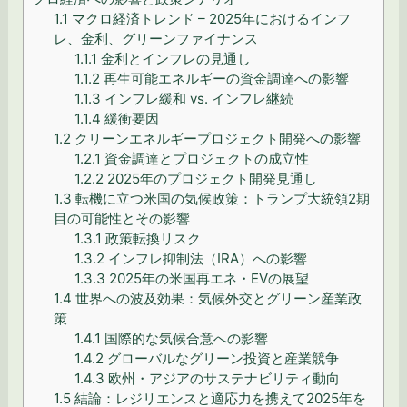
1.1
マクロ経済トレンド – 2025年におけるインフ
レ、金利、グリーンファイナンス
1.1.1
金利とインフレの見通し
1.1.2
再生可能エネルギーの資金調達への影響
1.1.3
インフレ緩和 vs. インフレ継続
1.1.4
緩衝要因
1.2
クリーンエネルギープロジェクト開発への影響
1.2.1
資金調達とプロジェクトの成立性
1.2.2
2025年のプロジェクト開発見通し
1.3
転機に立つ米国の気候政策：トランプ大統領2期
目の可能性とその影響
1.3.1
政策転換リスク
1.3.2
インフレ抑制法（IRA）への影響
1.3.3
2025年の米国再エネ・EVの展望
1.4
世界への波及効果：気候外交とグリーン産業政
策
1.4.1
国際的な気候合意への影響
1.4.2
グローバルなグリーン投資と産業競争
1.4.3
欧州・アジアのサステナビリティ動向
1.5
結論：レジリエンスと適応力を携えて2025年を