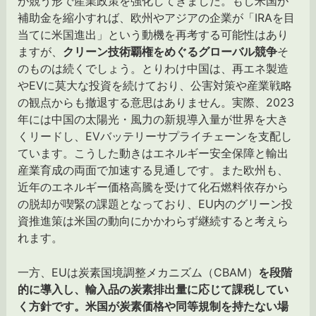
が競う形で産業政策を強化してきました。もし米国が
補助金を縮小すれば、欧州やアジアの企業が「IRAを目
当てに米国進出」という動機を再考する可能性はあり
ますが、
クリーン技術覇権をめぐるグローバル競争
そ
のものは続くでしょう。とりわけ中国は、再エネ製造
やEVに莫大な投資を続けており、公害対策や産業戦略
の観点からも撤退する意思はありません。実際、2023
年には中国の太陽光・風力の新規導入量が世界を大き
くリードし、EVバッテリーサプライチェーンを支配し
ています。こうした動きはエネルギー安全保障と輸出
産業育成の両面で加速する見通しです。また欧州も、
近年のエネルギー価格高騰を受けて化石燃料依存から
の脱却が喫緊の課題となっており、EU内のグリーン投
資推進策は米国の動向にかかわらず継続すると考えら
れます。
一方、EUは炭素国境調整メカニズム（CBAM）
を段階
的に導入し、輸入品の炭素排出量に応じて課税してい
く方針です。米国が炭素価格や同等規制を持たない場