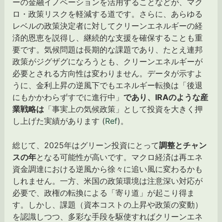
ーの金融イノベーションを活用することなどが、マク
ロ・政策リスクを軽減する道です。さらに、あらゆる
レベルの政策決定者に対してクリーンエネルギーの経
済的恩恵を説得し、継続的な支援を確保することも重
要です。気候問題は長期的な課題であり、たとえ連邦
政策がジグザグになろうとも、クリーンエネルギーが
必要とされる方向性は変わりません。データが示すよ
うに、金利上昇の逆風下でもエネルギー転換は「後退
にもかかわらずすでに進行中」
であり、IRAのような産
業戦略は
「事実上の気候政策」として投資を大きく押
し上げた実績があります (
Ref
)。
総じて、2025年はグリーン投資にとって
調整とチャン
スの年
となる可能性が高いです。マクロ経済は再エネ
資金調達における逆風から徐々に追い風に変わるかも
しれません。一方、米国の政策環境は注意深い対応が
必要で、政権の転換による「寄り道」が起こり得ま
す。しかし、課題（資本コストの上昇や政策の変動）
を認識しつつ、多彩な手段を駆使すればクリーンエネ